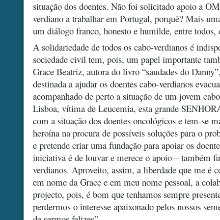
situação dos doentes. Não foi solicitado apoio a
verdiano a trabalhar em Portugal, porquê? Mais uma
um diálogo franco, honesto e humilde, entre todos, 
A solidariedade de todos os cabo-verdianos é indisp
sociedade civil tem, pois, um papel importante ta
Grace Beatriz, autora do livro “saudades do Danny”
destinada a ajudar os doentes cabo-verdianos evacu
acompanhado de perto a situação de um jovem cab
Lisboa, vítima de Leucemia, esta grande SENHORA f
com a situação dos doentes oncológicos e tem-se m
heroína na procura de possíveis soluções para o pr
e pretende criar uma fundação para apoiar os doent
iniciativa é de louvar e merece o apoio – também fi
verdianos. Aproveito, assim, a liberdade que me é c
em nome da Grace e em meu nome pessoal, a colabo
projecto, pois, é bom que tenhamos sempre present
perdermos o interesse apaixonado pelos nossos sem
de sermos felizes”