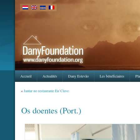
Accueil
Actualités
Dany Estevão
Les bénéficiaires
Pla
«
Jantar no restaurante En’Clave
Os doentes (Port.)