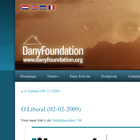
Homepage
Nieuws
Dany Estevão
Doelgroep
Actiepl
«
A Semana (09-12-2008)
O Liberal (02-02-2009)
Voor meer foto’s zie
Sinterklaasdiner ’08