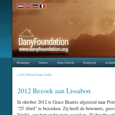
Homepage
Nieuws
Dany Estevão
Doelgroep
Actiepl
«
2012 Bezoek Kaap Verdië
2012 Bezoek aan Lissabon
In oktober 2012 is Grace Beatriz afgereisd naar Po
“25 Abril” te bezoeken. Zij heeft de bewoners, geev
Verdië, een hart onder riem gestoken. Zij bracht oo