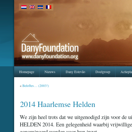
Homepage
Nieuws
Dany Estevão
Doelgroep
Actiepl
«
Beloftes… (2003!)
2014 Haarlemse Helden
We zijn heel trots dat we uitgenodigd zijn voor 
HELDEN 2014. Een gelegenheid waarbij vrijwilliger
genomineerd worden voor hun inzet.