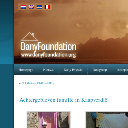
Homepage
Nieuws
Dany Estevão
Doelgroep
Actiepl
«
O Liberal (18-07-2008)
Achtergebleven familie in Kaapverdië