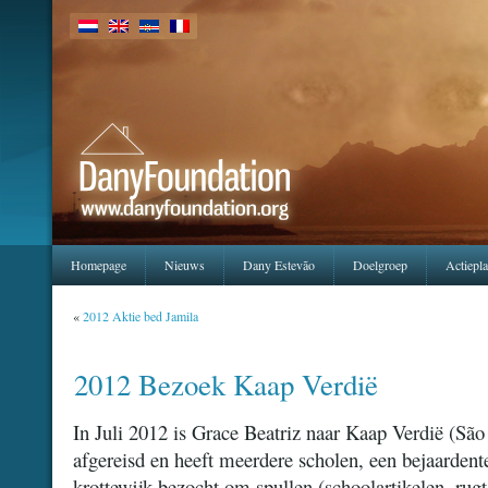
Homepage
Nieuws
Dany Estevão
Doelgroep
Actiepl
«
2012 Aktie bed Jamila
2012 Bezoek Kaap Verdië
In Juli 2012 is Grace Beatriz naar Kaap Verdië (Sã
afgereisd en heeft meerdere scholen, een bejaardent
krottewijk bezocht om spullen (schoolartikelen, rug